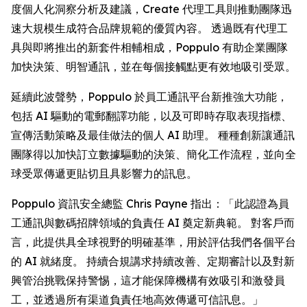
度個人化洞察分析及建議，
Create
代理工具則推動團隊迅
速大規模生成符合品牌規範的優質內容。 透過既有代理工
具與即將推出的新套件相輔相成，Poppulo 有助企業團隊
加快決策、明智通訊，並在每個接觸點更有效地吸引受眾。
延續此波聲勢，Poppulo 於員工通訊平台新推強大功能，
包括 AI 驅動的電郵翻譯功能，以及可即時存取表現指標、
宣傳活動策略及最佳做法的個人 AI 助理。 種種創新讓通訊
團隊得以加快訂立數據驅動的決策、簡化工作流程，並向全
球受眾傳遞更貼切且具影響力的訊息。
Poppulo 資訊安全總監 Chris Payne 指出：「此認證為員
工通訊與數碼招牌領域的負責任 AI 奠定新典範。 對客戶而
言，此提供具全球視野的明確基準，用於評估我們各個平台
的 AI 就緒度。 持續合規講求持續改善、定期審計以及對新
興管治挑戰保持警惕，這才能保障機構有效吸引和激發員
工，並透過所有渠道負責任地高效傳遞可信訊息。」