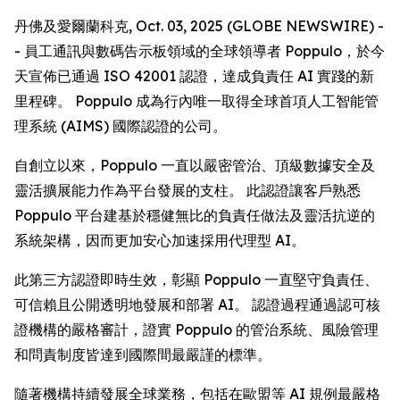
丹佛及愛爾蘭科克, Oct. 03, 2025 (GLOBE NEWSWIRE) -
- 員工通訊與數碼告示板領域的全球領導者 Poppulo，於今
天宣佈已通過 ISO 42001 認證，達成負責任 AI 實踐的新
里程碑。 Poppulo 成為行內唯一取得全球首項人工智能管
理系統 (AIMS) 國際認證的公司。
自創立以來，Poppulo 一直以嚴密管治、頂級數據安全及
靈活擴展能力作為平台發展的支柱。 此認證讓客戶熟悉
Poppulo 平台建基於穩健無比的負責任做法及靈活抗逆的
系統架構，因而更加安心加速採用代理型 AI。
此第三方認證即時生效，彰顯 Poppulo 一直堅守負責任、
可信賴且公開透明地發展和部署 AI。 認證過程通過認可核
證機構的嚴格審計，證實 Poppulo 的管治系統、風險管理
和問責制度皆達到國際間最嚴謹的標準。
隨著機構持續發展全球業務，包括在歐盟等 AI 規例最嚴格