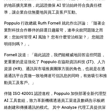
的地區擴充業務，此認證擔保 AI 管治始終符合負責任標
準，讓企業自信無憂地與員工及客戶互動。
Poppulo 行政總裁 Ruth Fornell 就此作出評論：「隨著企
業對科技合作夥伴的篩選日趨嚴苛，連串尖銳問題隨之而
來：您如何管理 AI 風險？ 您有什麼管治框架？」 您能證
明得到嗎？」。
Fornell 說道：「藉此認證，我們能權威地回答這些問題，
更重要的是這強化了 Poppulo 在協助資訊科技 (IT)、人力
資源 (HR)、通訊與市場推廣團隊方面的角色，也就是在透
過通訊平台貫徹一致地傳達可信訊息的同時，有效吸引和推
動員工及客戶。」
伴隨 ISO 42001 認證進程，Poppulo 加快部署全新代理型
AI 工具套組，致力革新機構透過員工渠道及數碼告示板網
絡創建和傳播通訊的模式。 其中
Analyze
代理工具提供深