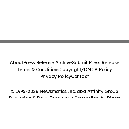
About
Press Release Archive
Submit Press Release
Terms & Conditions
Copyright/DMCA Policy
Privacy Policy
Contact
© 1995-2026 Newsmatics Inc. dba Affinity Group
Publishing & Daily Tech News Seychelles. All Rights
Reserved.
Cookie Settings / Your Privacy Choices