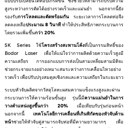
แบบปรับเปลี่ยนได้ที่อัปเกรดขึ้น ซึ่งช่วยให้สามารถปรับความ
สูงระหว่างการตัดได้อย่างรวดเร็วและแม่นยำ นอกจากนี้ยัง
รองรับ
การโหลดและตัดพร้อมกัน
ระยะเวลาการโหลดท่อจึง
ลดลงเหลือ
ประมาณ 8 วินาที
ทำให้ประสิทธิภาพกระบวนการ
โดยรวมเพิ่มขึ้น
กว่า 20%
SK Series ใช้
โครงสร้างสะพานโค้ง
ที่เป็นกรรมสิทธิ์ของ
Bodor Laser เพื่อให้แน่ใจว่าการผลิตด้วยความเร็วสูงมี
ความเสถียร การออกแบบการส่งเป็นสามเหลี่ยมสามมิติจะ
ช่วยกระจายแรงอย่างเหมาะสมระหว่างการเคลื่อนไหวอย่าง
รวดเร็ว เพื่อปรับปรุงสมดุลเชิงกลและความเสถียรในระยะยาว
ระบบหัวจับผลิตจากวัสดุโลหะผสมความแข็งแรงสูงและผ่าน
กระบวนการให้ความร้อนขั้นสูง รุ่นนี้มี
ความแม่นยำในการ
วางตำแหน่งสูงขึ้นกว่า 20%
เมื่อเทียบกับรุ่นก่อนหน้า
นอกจากนี้
เทคโนโลยีการเคลื่อนที่เกินพิกัดของหัวจับด้าน
หน้า
ช่วยให้หัวจับคู่สามารถจับท่อที่มีความยาวมากๆ เพื่อ