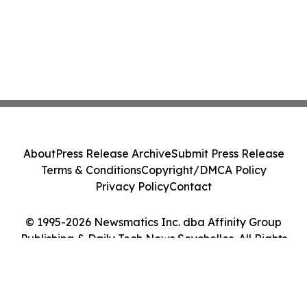
About
Press Release Archive
Submit Press Release
Terms & Conditions
Copyright/DMCA Policy
Privacy Policy
Contact
© 1995-2026 Newsmatics Inc. dba Affinity Group
Publishing & Daily Tech News Seychelles. All Rights
Reserved.
Cookie Settings / Your Privacy Choices