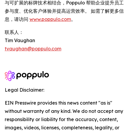
与可扩展的标牌技术相结合，Poppulo 帮助企业提升员工
参与度、优化客户体验并提高运营效率。 如需了解更多信
息，请访问
www.poppulo.com
。
联系人：
Tim Vaughan
tvaughan@poppulo.com
Legal Disclaimer:
EIN Presswire provides this news content "as is"
without warranty of any kind. We do not accept any
responsibility or liability for the accuracy, content,
images, videos, licenses, completeness, legality, or